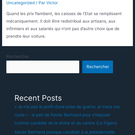
Uncategorized
/ Par
Victor
Quand les prix flambent, les caisses de l’Etat se remplissent
mécaniquement. Il doit être redistribué aux artisans, aux
infirmiers et aux salariés qui n’ont pas d’autre choix que de
prendre leur voiture.
Rechercher
Rechercher
Recent Posts
« Je n’ai pas le profil d’une prise de guerre, je trace ma
route » : le pari de Xavier Bertrand pour s’imposer
comme candidat de la droite et du centre (Le Figaro)
Xavier Bertrand presque candidat à la présidentielle