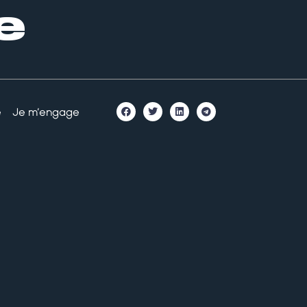
e
é
Je m’engage