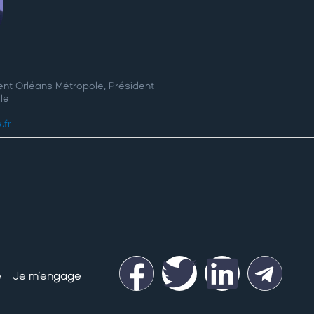
dent Orléans Métropole, Président
le
.fr
é
Je m’engage