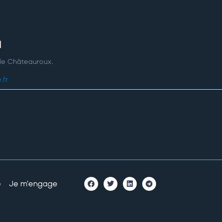
d
 de Châteauroux.
.fr
é
Je m’engage