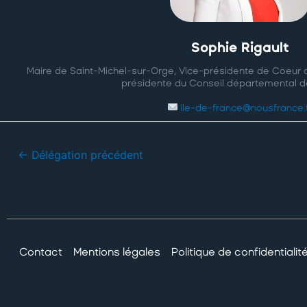
Sophie Rigault
Maire de Saint-Michel-sur-Orge, Vice-présidente de Coeur 
présidente du Conseil départemental d
ile-de-france@nousfrance.
←
Délégation précédent
Contact
Mentions légales
Politique de confidentialit