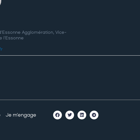
d’Essonne Agglomération, Vice-
e l’Essonne
fr
é
Je m’engage