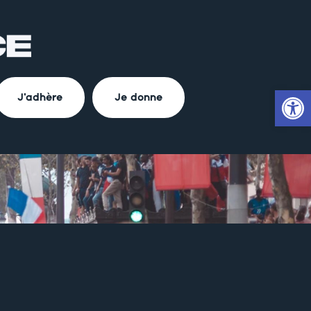
Ouvrir la
J'adhère
Je donne