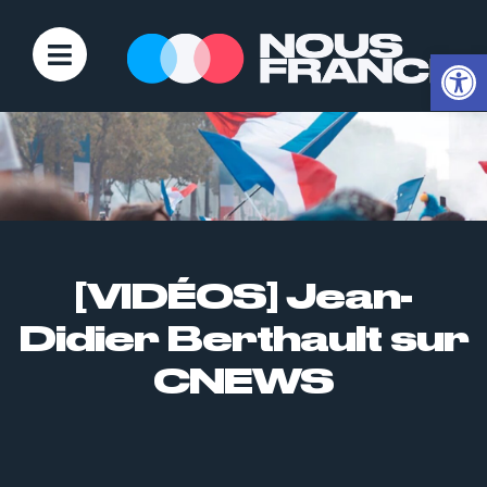
Ouvrir la
[VIDÉOS] Jean-
Didier Berthault sur
CNEWS