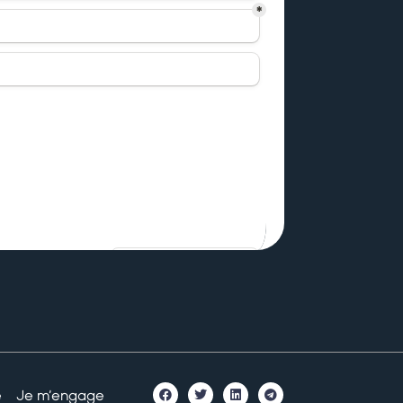
é
Je m’engage